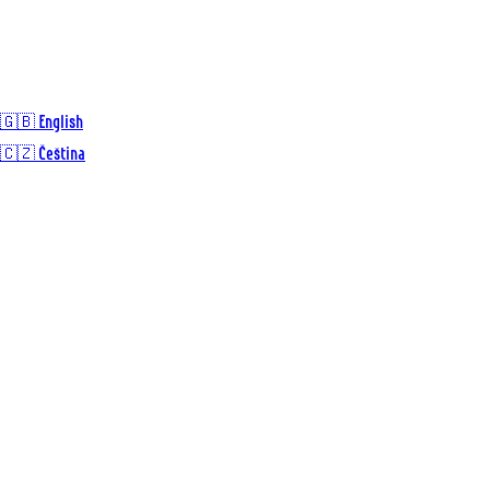
🇬🇧 English
🇨🇿 Čeština